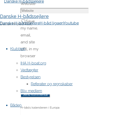
Website
Danske H-bådssejlere
Save
Danske H-bådssejlere
H-båd ligaen
Youtube
Dansk H-båd klub
my name,
email,
Skip
and site
to
Klubben
URL in my
content
browser
for next
IHA H-boat.org
time I
Vedtægter
post a
Bestyrelsen
comment.
Referater og regnskaber
Bliv medlem
Båden
H-båds kalenderen i Europa