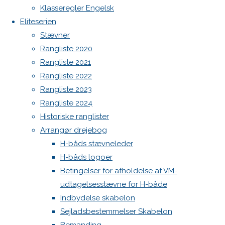
Botnia 1987 DEN 613
Next
Klasseregler Engelsk
image
Admin
Eliteserien
Log ind
Stævner
Indlægsfeed
Rangliste 2020
Skriv
Kommentarfeed
Rangliste 2021
WordPress.org
Rangliste 2022
Back
Danske H-bådssejlere
H-båd
et
Rangliste 2023
to
ligaen
Youtube
Rangliste 2024
Top
©Danske H-bådssejlere
Historiske ranglister
svar
Arrangør drejebog
H-båds stævneleder
H-båds logoer
Din e-
Betingelser for afholdelse af VM-
mailadresse
udtagelsesstævne for H-både
vil ikke
Indbydelse skabelon
blive
Sejladsbestemmelser Skabelon
publiceret.