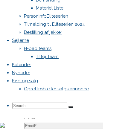
Bemanding
Krævede
Materiel Liste
felter er
PersonInfoEliteserien
markeret
Tilmelding til Eliteserien 2024
med
*
Bestilling af jakker
Sejlerne
Comment
H-båd teams
Tilføj Team
Kalender
Nyheder
Køb og salg
Opret køb eller salgs annonce
Name
*
Search
Search
Search
Email
*
for: