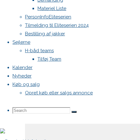
Bemanding
Materiel Liste
Din e-
PersonInfoEliteserien
mailadresse
Tilmelding til Eliteserien 2024
vil ikke
Bestilling af jakker
blive
Sejlerne
publiceret.
H-båd teams
Krævede
Tilføj Team
felter er
Kalender
markeret
Nyheder
med
*
Køb og salg
Opret køb eller salgs annonce
Comment
Search
Search
Search
for: