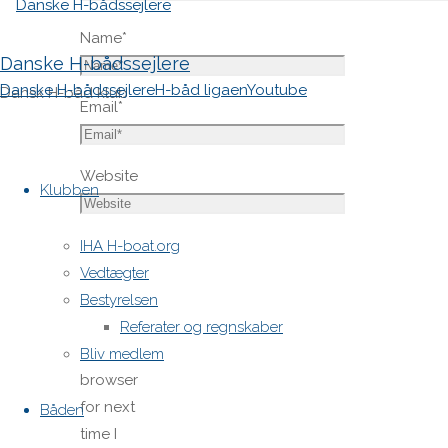
Name
*
Danske H-bådssejlere
Danske H-bådssejlere
H-båd ligaen
Youtube
Dansk H-båd klub
Email
*
Skip
Website
to
Klubben
content
Save
IHA H-boat.org
my name,
Vedtægter
email,
Bestyrelsen
and site
Referater og regnskaber
URL in my
Bliv medlem
browser
for next
Båden
time I