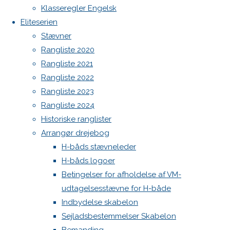
og
North MH-6 fok i fin kapsejlads-stand sælges
Klasseregler Engelsk
Ranglisten
Eliteserien
Admin
2024
Stævner
Log ind
Rangliste 2020
Indlægsfeed
Previous
Kommentarfeed
Rangliste 2021
image
WordPress.org
Rangliste 2022
Next
Back
Danske H-bådssejlere
H-båd
Rangliste 2023
image
to
ligaen
Youtube
Rangliste 2024
Top
©Danske H-bådssejlere
Historiske ranglister
Arrangør drejebog
Skriv
H-båds stævneleder
H-båds logoer
et
Betingelser for afholdelse af VM-
udtagelsesstævne for H-både
Indbydelse skabelon
svar
Sejladsbestemmelser Skabelon