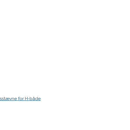
r markeret med
*
esstævne for H-både
 time I post a comment.