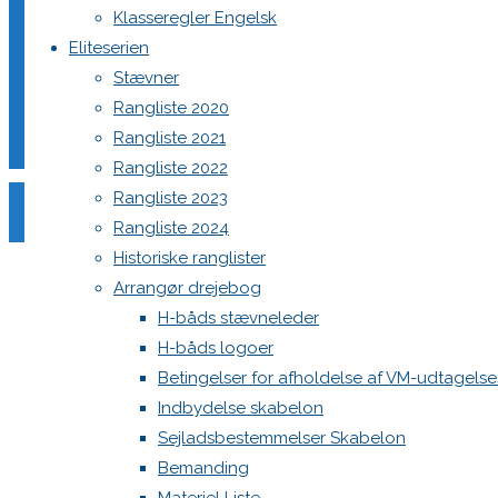
Klasseregler Engelsk
Eliteserien
Stævner
Din e-mailadresse vil ikke blive publiceret.
Krævede felter e
Rangliste 2020
Rangliste 2021
Rangliste 2022
Rangliste 2023
Rangliste 2024
Historiske ranglister
Comment
Arrangør drejebog
Name
*
H-båds stævneleder
H-båds logoer
Email
*
Betingelser for afholdelse af VM-udtagels
Website
Indbydelse skabelon
Sejladsbestemmelser Skabelon
Save my name, email, and site URL in my browser for next
Bemanding