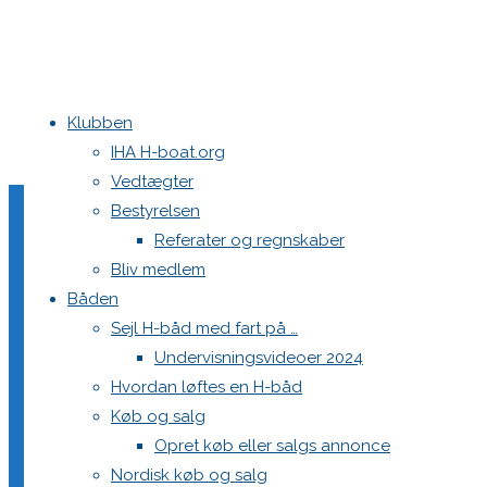
Klubben
Home
Nyheder
En spændende afslutning på Eliteserien og Rangli
IHA H-boat.org
Vedtægter
-052A5820
Bestyrelsen
Referater og regnskaber
Bliv medlem
Båden
Full
2048 × 1365
pixels
En spændende afslutning på Eliteserien og
Sejl H-båd med fart på …
size
Undervisningsvideoer 2024
Previous image
Hvordan løftes en H-båd
Next image
Køb og salg
Opret køb eller salgs annonce
Skriv et svar
Nordisk køb og salg