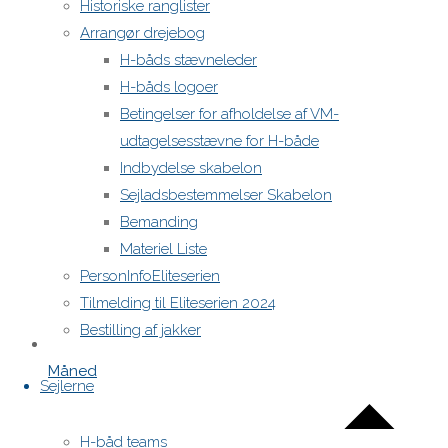
Historiske ranglister
Arrangør drejebog
H-båds stævneleder
H-båds logoer
Betingelser for afholdelse af VM-
udtagelsesstævne for H-både
Indbydelse skabelon
Sejladsbestemmelser Skabelon
Bemanding
Materiel Liste
PersonInfoEliteserien
Tilmelding til Eliteserien 2024
Bestilling af jakker
Måned
Sejlerne
H-båd teams