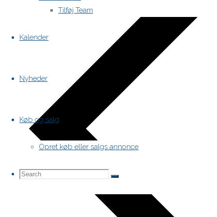
Tilføj Team
Kalender
Nyheder
Køb og salg
Opret køb eller salgs annonce
Search
Search
Search
for: