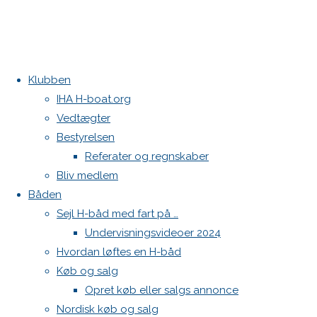
Klubben
Home
Begivenheder
3 begivenheder found.
IHA H-boat.org
Vedtægter
Bestyrelsen
Referater og regnskaber
Bliv medlem
Båden
Sejl H-båd med fart på …
Undervisningsvideoer 2024
Hvordan løftes en H-båd
Køb og salg
Opret køb eller salgs annonce
Nordisk køb og salg