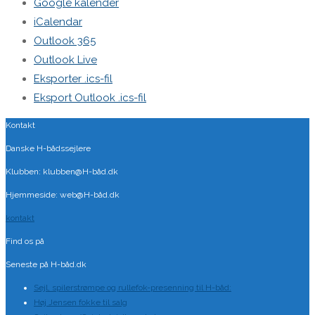
Google kalender
iCalendar
Outlook 365
Outlook Live
Eksporter .ics-fil
Eksport Outlook .ics-fil
Kontakt
Danske H-bådssejlere
Klubben: klubben@H-båd.dk
Hjemmeside: web@H-båd.dk
kontakt
Find os på
Seneste på H-båd.dk
Sejl, spilerstrømpe og rullefok-presenning til H-båd:
Høj Jensen fokke til salg