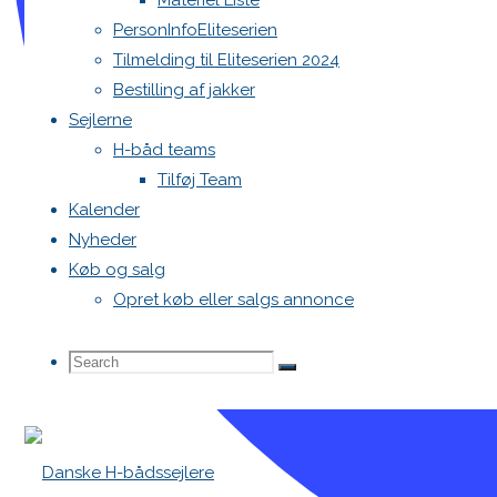
Materiel Liste
PersonInfoEliteserien
Tilmelding til Eliteserien 2024
Bestilling af jakker
Sejlerne
H-båd teams
Tilføj Team
Kalender
Nyheder
Køb og salg
Opret køb eller salgs annonce
Search
Search
Search
for: