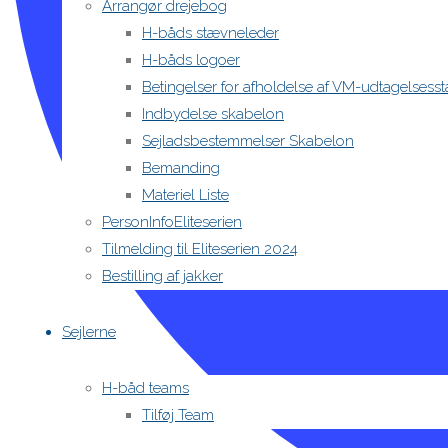
Arrangør drejebog
H-båds stævneleder
H-båds logoer
Betingelser for afholdelse af VM-udtagelses
Indbydelse skabelon
Sejladsbestemmelser Skabelon
Bemanding
Materiel Liste
PersonInfoEliteserien
Tilmelding til Eliteserien 2024
Bestilling af jakker
Sejlerne
H-båd teams
Tilføj Team