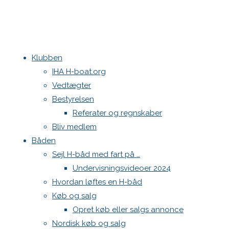
Klubben
Home
Begivenheder
IHA H-boat.org
Vedtægter
Bestyrelsen
Referater og regnskaber
Bliv medlem
Båden
Sejl H-båd med fart på …
Undervisningsvideoer 2024
Hvordan løftes en H-båd
Køb og salg
Opret køb eller salgs annonce
Nordisk køb og salg