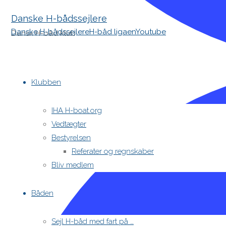
Danske H-bådssejlere
Danske H-bådssejlere
H-båd ligaen
Youtube
Dansk H-båd klub
Skip
to
Klubben
content
IHA H-boat.org
Vedtægter
Bestyrelsen
Referater og regnskaber
Bliv medlem
Båden
Sejl H-båd med fart på …