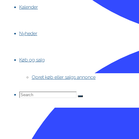
Kalender
Nyheder
Køb og salg
Opret køb eller salgs annonce
Search
Search
Search
for: