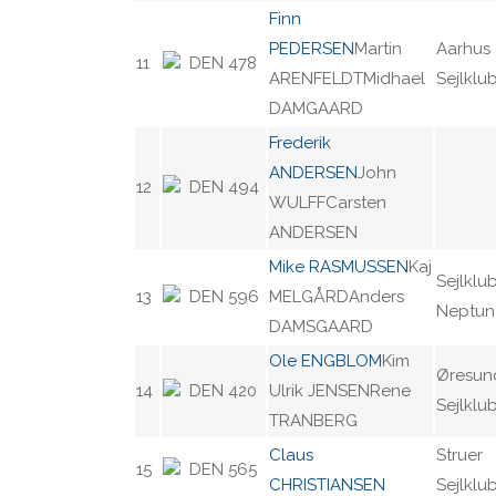
Finn
PEDERSEN
Martin
Aarhus
11
DEN 478
ARENFELDTMidhael
Sejlklu
DAMGAARD
Frederik
ANDERSEN
John
12
DEN 494
WULFFCarsten
ANDERSEN
Mike RASMUSSEN
Kaj
Sejlklu
13
DEN 596
MELGÅRDAnders
Neptun 
DAMSGAARD
Ole ENGBLOM
Kim
Øresun
14
DEN 420
Ulrik JENSENRene
Sejlklu
TRANBERG
Claus
Struer
15
DEN 565
CHRISTIANSEN
Sejlklu