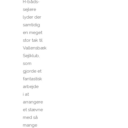
H-båds-
sejlere
lyder der
samtidig
en meget
stor tak til
Vallensbæk
Sejlklub,
som
gjorde et
fantastisk
arbejde
i at
arrangere
et stævne
med så
mange