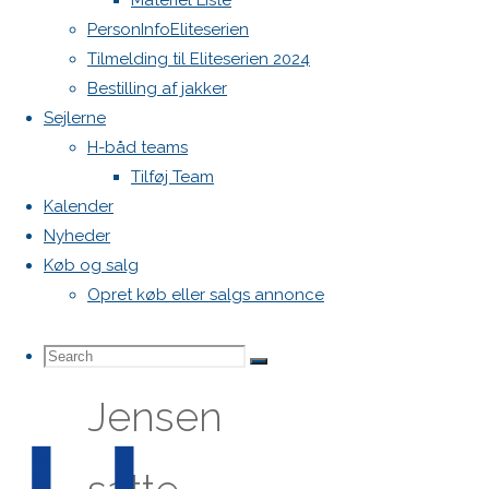
Materiel Liste
PersonInfoEliteserien
ligastævne
Tilmelding til Eliteserien 2024
Bestilling af jakker
i
Sejlerne
H-båd teams
Tilføj Team
Vallensbæk
Kalender
Nyheder
efter
Køb og salg
Opret køb eller salgs annonce
Høj
Search
Search
Search
Jensen
for: