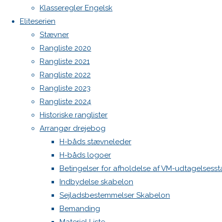
tyvstarter
Klasseregler Engelsk
Sejl, spilerstrømpe og rullefok-presenning til H-båd:
ind
Eliteserien
Høj Jensen fokke til salg
Spilerstage/Spinlock jollevest xl
Stævner
North MH-6 fok i fin kapsejlads-stand sælges
Rangliste 2020
Botnia 1987 DEN 613
Rangliste 2021
Admin
Morten
Rangliste 2022
Log ind
Rangliste 2023
Indlægsfeed
Rangliste 2024
Nielsen
Kommentarfeed
Historiske ranglister
WordPress.org
Arrangør drejebog
Back
Danske H-bådssejlere
H-båd
vandt
H-båds stævneleder
to
ligaen
Youtube
H-båds logoer
Top
©Danske H-bådssejlere
Betingelser for afholdelse af VM-udtagelsess
H-
Indbydelse skabelon
Sejladsbestemmelser Skabelon
båds
Bemanding