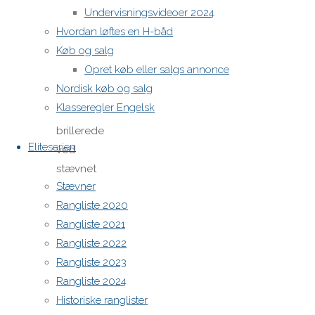
Undervisningsvideoer 2024
dobbelte
Hvordan løftes en H-båd
danske
Køb og salg
mester i
Opret køb eller salgs annonce
H-båd,
Nordisk køb og salg
Claus Høj
Klasseregler Engelsk
Jensen,
brillerede
Eliteserien
ved
stævnet
Stævner
med seks
Rangliste 2020
førstepladser,
Rangliste 2021
men med
Rangliste 2022
to
Rangliste 2023
tyvstarter
Rangliste 2024
rakte det
Historiske ranglister
kun til en