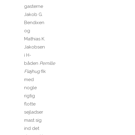
gasterne
Jakob G.
Bendixen
og
Mathias K.
Jakobsen
i H-
båden
Pernille
Fløjhug
fik
med
nogle
rigtig
flotte
sejladser
mast sig
ind det