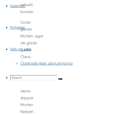
virtuelt
Kalender
bureau.
Gode
Nyheder
gamle
Morten, siger
de glade
Køb og salg
gaster
Claus
Opret køb eller salgs annonce
Rossing
og Niels
Search
Search
Henrik
Search
Borch om
deres
skipper
for:
Morten
Nielsen