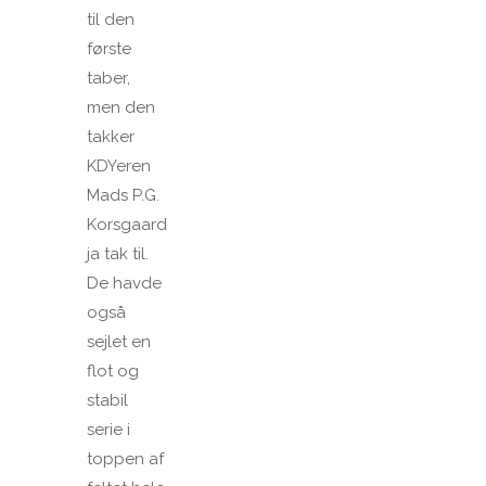
til den
første
taber,
men den
takker
KDYeren
Mads P.G.
Korsgaard
ja tak til.
De havde
også
sejlet en
flot og
stabil
serie i
toppen af