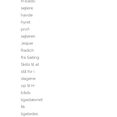
H-båds-
sejlere,
havde
hyret
prof-
sejleren
Jesper
Radich
fra Sailing
Skills til at
stå for i
dagene
op til H-
båds
ligastævnet
fik
ligeledes