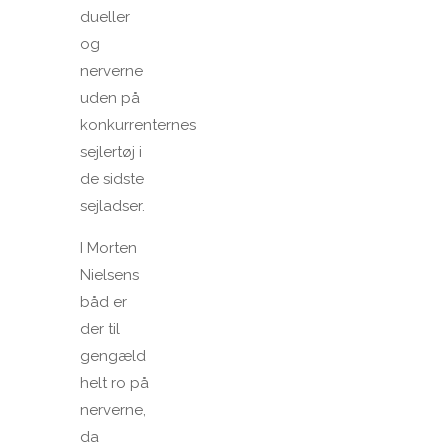
dueller
og
nerverne
uden på
konkurrenternes
sejlertøj i
de sidste
sejladser.
I Morten
Nielsens
båd er
der til
gengæld
helt ro på
nerverne,
da