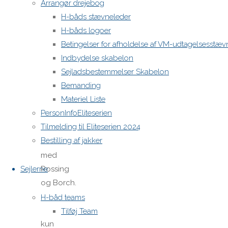
Arrangør drejebog
fjerdeplads.
H-båds stævneleder
I stedet
H-båds logoer
tog
Betingelser for afholdelse af VM-udtagelsesstæv
Roskilde-
Indbydelse skabelon
sejler og
Sejladsbestemmelser Skabelon
tidligere
Bemanding
dobbelt
Materiel Liste
verdensmester,
PersonInfoEliteserien
Morten
Tilmelding til Eliteserien 2024
Nielsen,
Bestilling af jakker
sejren
med
Sejlerne
Rossing
og Borch.
Stævne
H-båd teams
havde
Tilføj Team
kun