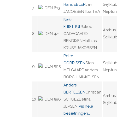
Hans EBLER
Jan
Sejlklu
7
DEN 613
JACOBSENTba TBA
Neptun 
Niels
FRISTRUP
Jakob
Aarhus
8
DEN 421
GADEGAARD
Sejlklu
BENDIXENMathias
KRUSE JAKOBSEN
Peter
GORRISSEN
Sten
Sejlklu
9
DEN 595
MELGAARDAnders
Neptun 
BORCH-MIKKELSEN
Anders
BERTELSEN
Christian
Aarhus
10
DEN 586
SCHULZBetina
Sejlklu
JEPSEN
Vis hele
besætningen…