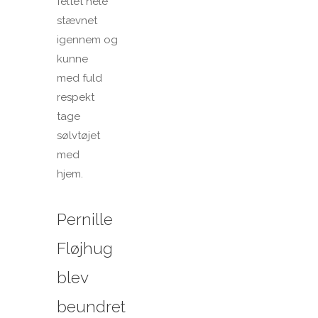
feltet hele
stævnet
igennem og
kunne
med fuld
respekt
tage
sølvtøjet
med
hjem.
Pernille
Fløjhug
blev
beundret