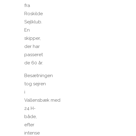
fra
Roskilde
Sejlklub.
En
skipper,
der har
passeret
de 60 år.
Besætningen
tog sejren
i
Vallensbæk med
24 H-
både,
efter
intense