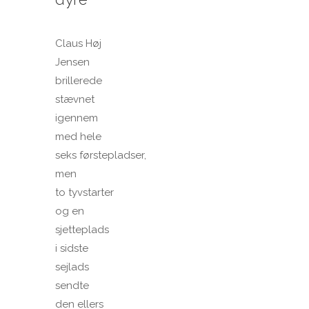
Claus Høj
Jensen
brillerede
stævnet
igennem
med hele
seks førstepladser,
men
to tyvstarter
og en
sjetteplads
i sidste
sejlads
sendte
den ellers