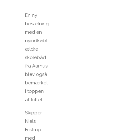
En ny
besætning
med en
nyindkøbt,
ældre
skolebåd
fra Aarhus
blev også
bemærket
i toppen
af feltet.
Skipper
Niels
Fristrup
med