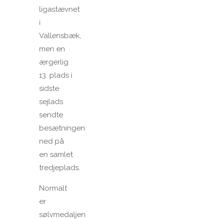
ligastævnet
i
Vallensbæk,
men en
ærgerlig
13. plads i
sidste
sejlads
sendte
besætningen
ned på
en samlet
tredjeplads.
Normalt
er
sølvmedaljen