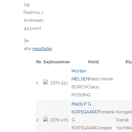
og
Rasmus J.
Andresen
44 point
Se
alle
resultater
.
Nr.
Sejlnummer
Hold
Kl
Morten
NIELSEN
Niels Henrik
1
DEN 533
BORCHClaus
ROSSING
Mads P G
KORSGAARD
Frederik
Kongel
2
DEN 470
G
Dansk
KORSGAARDJesper
Yachtk