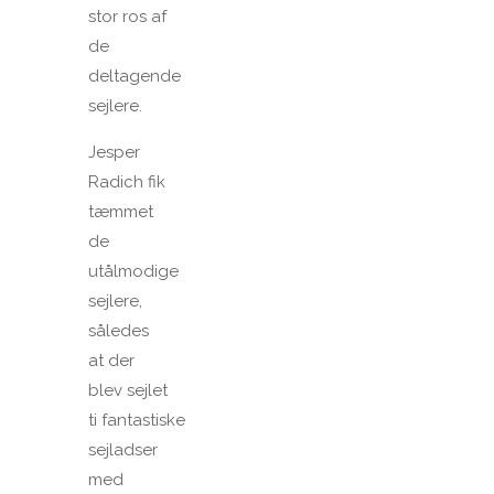
stor ros af
de
deltagende
sejlere.
Jesper
Radich fik
tæmmet
de
utålmodige
sejlere,
således
at der
blev sejlet
ti fantastiske
sejladser
med