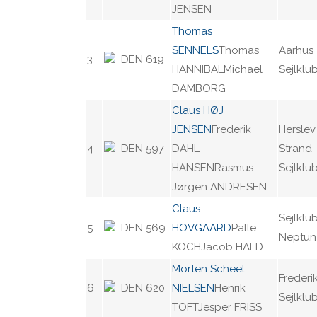
JENSEN
Thomas
SENNELS
Thomas
Aarhus
3
DEN 619
HANNIBALMichael
Sejlklu
DAMBORG
Claus HØJ
JENSEN
Frederik
Herslev
4
DEN 597
DAHL
Strand
HANSENRasmus
Sejlklu
Jørgen ANDRESEN
Claus
Sejlklu
5
DEN 569
HOVGAARD
Palle
Neptun 
KOCHJacob HALD
Morten Scheel
Frederi
6
DEN 620
NIELSEN
Henrik
Sejlklu
TOFTJesper FRISS