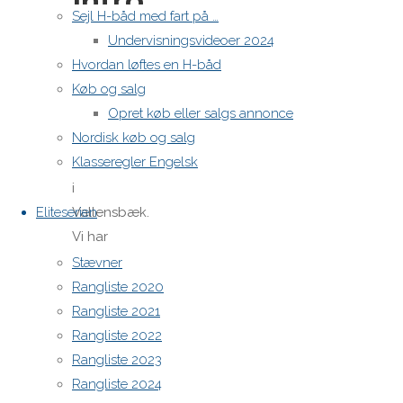
Intro:
Sejl H-båd med fart på …
Undervisningsvideoer 2024
Hvordan løftes en H-båd
D. 14 Maj
Køb og salg
holder vi
Opret køb eller salgs annonce
H-båds
Nordisk køb og salg
Clinic
Klasseregler Engelsk
(træningslejr)
i
Eliteserien
Vallensbæk.
Vi har
forberedt
Stævner
3 intro
Rangliste 2020
videoer,
Rangliste 2021
hvor vi
Rangliste 2022
graver lidt
Rangliste 2023
ned i 3
Rangliste 2024