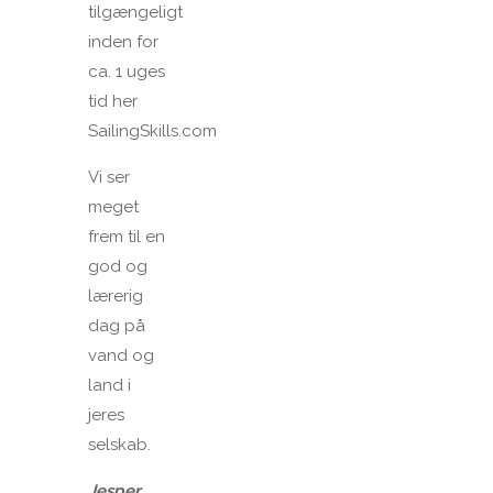
tilgængeligt
inden for
ca. 1 uges
tid her
SailingSkills.com
Vi ser
meget
frem til en
god og
lærerig
dag på
vand og
land i
jeres
selskab.
Jesper