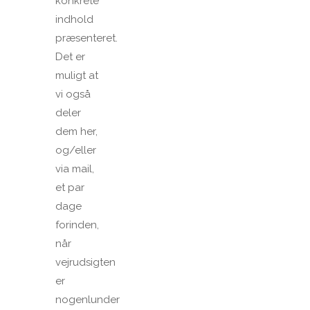
konkrete
indhold
præsenteret.
Det er
muligt at
vi også
deler
dem her,
og/eller
via mail,
et par
dage
forinden,
når
vejrudsigten
er
nogenlunder