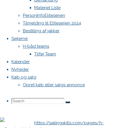
Bemanding
og Jesper
Materiel Liste
Radich.
PersonInfoEliteserien
Tilmelding til Eliteserien 2024
Er man
Bestilling af jakker
ikke
Sejlerne
tilmeldt
H-båd teams
træningsdagen
Tilføj Team
kan det
Kalender
gøres
Nyheder
endnu:
Køb og salg
https://h-
Opret køb eller salgs annonce
boat.dk/traeningsdag-
i-d-14-
Search
Search
maj-i-
Search
vallensbaek/
https://sailingskills.com/pages/h-
for: