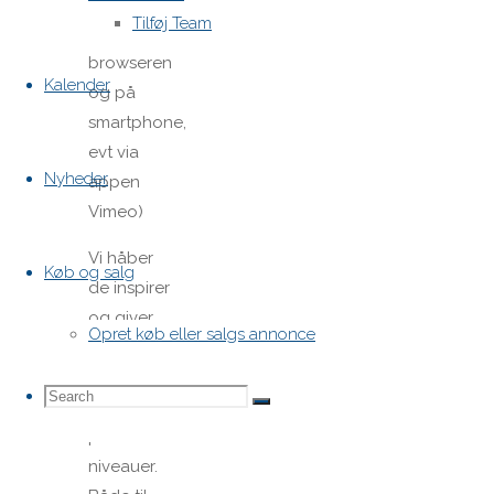
computer
Tilføj Team
direkte i
browseren
Kalender
og på
smartphone,
evt via
Nyheder
appen
Vimeo)
Vi håber
Køb og salg
de inspirer
og giver
Opret køb eller salgs annonce
jer gode
inputs til
Search
Search
besætninger
Search
på alle
niveauer.
for: