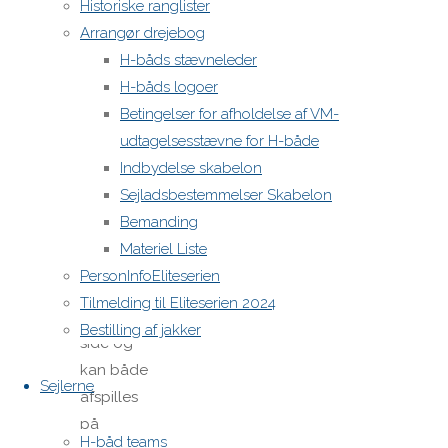
emner,
Historiske ranglister
som vi har
Arrangør drejebog
udvalgt,
H-båds stævneleder
og
H-båds logoer
vil beskæftige
Betingelser for afholdelse af VM-
os med
udtagelsesstævne for H-både
ved selv
Indbydelse skabelon
træningen.
Sejladsbestemmelser Skabelon
Bemanding
(Videoerne
Materiel Liste
finder I
PersonInfoEliteserien
nederst
Tilmelding til Eliteserien 2024
på denne
Bestilling af jakker
side og
kan både
Sejlerne
afspilles
på
H-båd teams