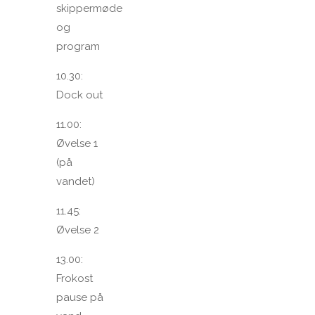
skippermøde
og
program
10.30:
Dock out
11.00:
Øvelse 1
(på
vandet)
11.45:
Øvelse 2
13.00:
Frokost
pause på