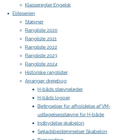
Klasseregler Engelsk
Høj Jensen fokke til salg
og
Spilerstage/Spinlock jollevest xl
Eliteserien
North MH-6 fok i fin kapsejlads-stand sælges
Stævner
Botnia 1987 DEN 613
forberedelse
Rangliste 2020
Admin
Rangliste 2021
Log ind
Rangliste 2022
Indlægsfeed
Rangliste 2023
8. maj
Kommentarfeed
Rangliste 2024
2021
8.
WordPress.org
Historiske ranglister
maj 2021
Back
Danske H-bådssejlere
H-båd
Arrangør drejebog
Nyheder
/
to
ligaen
Youtube
H-båds stævneleder
Uncategorized
Top
©Danske H-bådssejlere
H-båds logoer
D.14 maj
Betingelser for afholdelse af VM-
skal vi ud
udtagelsesstævne for H-både
og sejle
Indbydelse skabelon
med
Sejladsbestemmelser Skabelon
Sailingsskills