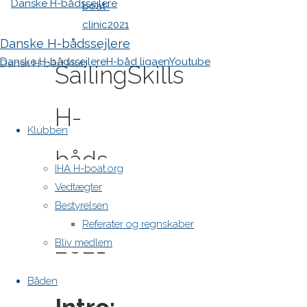
boat-
clinic2021
Danske H-bådssejlere
Danske H-bådssejlere
H-båd ligaen
Youtube
Dansk H-båd klub
SailingSkills
Skip
H-
to
Klubben
content
båds
IHA H-boat.org
Vedtægter
Clinic
Bestyrelsen
Referater og regnskaber
2021
Bliv medlem
Båden