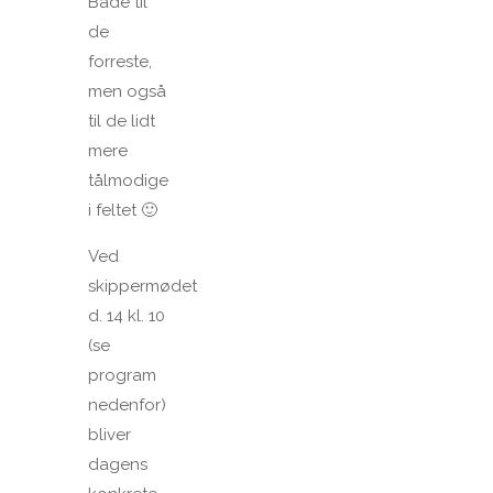
Både til
de
forreste,
men også
til de lidt
mere
tålmodige
i feltet 🙂
Ved
skippermødet
d. 14 kl. 10
(se
program
nedenfor)
bliver
dagens