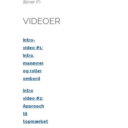
åbner (?)
VIDEOER
Intro-
video #1:
Intro,
manøvrer
og roller
ombord
Intro
video #2:
Approach
til
topmærket