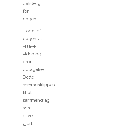
pålidelig
for
dagen.
I løbet af
dagen vil
vi lave
video og
drone-
optagelser.
Dette
sammenklippes
til et
sammendrag,
som
bliver
gjort