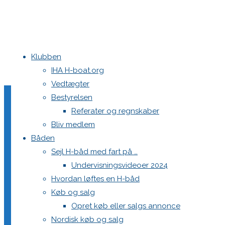
Klubben
Home
Nyheder
Tracking til Haarup Mixer cup
tracking_insstruktion
IHA H-boat.org
Vedtægter
tracking_insstruktion
Bestyrelsen
Referater og regnskaber
Bliv medlem
Båden
Full
2250 × 1334
pixels
Tracking til Haarup Mixer cup
Sejl H-båd med fart på …
size
Undervisningsvideoer 2024
Previous image
Hvordan løftes en H-båd
Køb og salg
Skriv et svar
Opret køb eller salgs annonce
Nordisk køb og salg