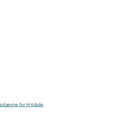
r markeret med
*
esstævne for H-både
 time I post a comment.