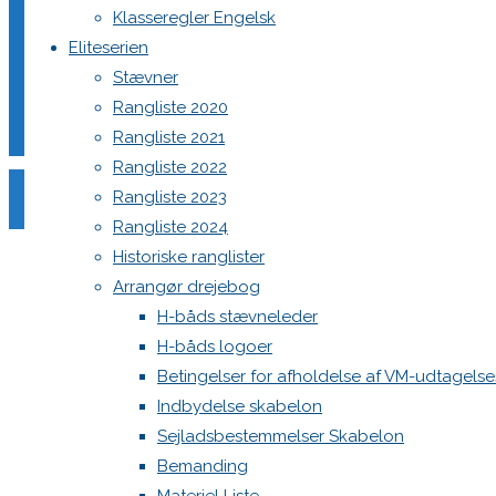
Klasseregler Engelsk
Eliteserien
Din e-mailadresse vil ikke blive publiceret.
Krævede felter e
Stævner
Rangliste 2020
Rangliste 2021
Rangliste 2022
Rangliste 2023
Rangliste 2024
Comment
Historiske ranglister
Name
*
Arrangør drejebog
H-båds stævneleder
Email
*
H-båds logoer
Website
Betingelser for afholdelse af VM-udtagels
Indbydelse skabelon
Save my name, email, and site URL in my browser for next
Sejladsbestemmelser Skabelon
Bemanding